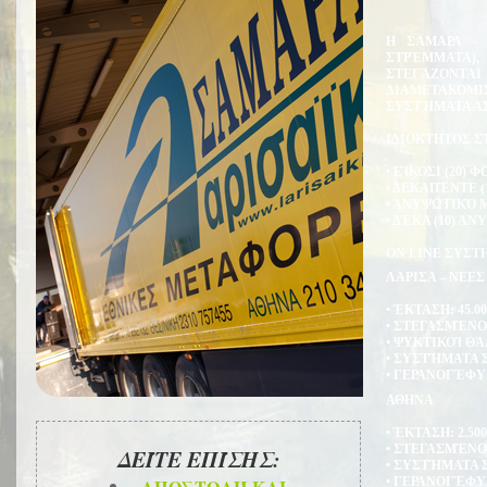
Η ΣΑΜΑΡΑ - 
ΣΤΡΈΜΜΑΤΑ), 
ΣΤΕΓΆΖΟΝΤΑ
ΔΙΑΜΕΤΑΚΟΜΙ
ΣΥΣΤΉΜΑΤΑ ΑΣ
ΙΔΙΟΚΤΗΤΟΣ Σ
• ΕΊΚΟΣΙ (20)
• ΔΕΚΑΠΈΝΤΕ 
• ΑΝΥΨΩΤΙΚΌ
• ΔΈΚΑ (10) 
ON LINE ΣΥΣ
ΛΑΡΙΣΑ – ΝΕΕ
• ΈΚΤΑΣΗ: 45.0
• ΣΤΕΓΑΣΜΈΝΟΙ
• ΨΥΚΤΙΚΟΊ ΘΆ
• ΣΥΣΤΉΜΑΤΑ
• ΓΕΡΑΝΟΓΈΦΥ
ΑΘΗΝΑ
• ΈΚΤΑΣΗ: 2.50
• ΣΤΕΓΑΣΜΈΝΟΙ
ΔΕΊΤΕ ΕΠΊΣΗΣ:
• ΣΥΣΤΉΜΑΤΑ
• ΓΕΡΑΝΟΓΈΦΥ
ΑΠΟΣΤΟΛΉ ΚΑΙ