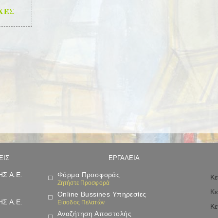
ΧΈΣ
ΕΙΣ
ΕΡΓΑΛΕΙΑ
Σ Α.Ε.
Φόρμα Προσφοράς
Κε
Ζητήστε Προσφορά
Κε
Online Bussines Υπηρεσίες
Σ Α.Ε.
Είσοδος Πελατών
Κε
Αναζήτηση Αποστολής