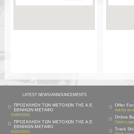
7 KM LARISA - SIKOURO 41100 - LARISA
EM.P
ΤEL.: 2410 232 132
2410 232 614
2410 235 653
FAX: (2410) 283 054
E-MAIL: LAR@LARISAIKI.GR
E-MA
LATEST NEWS/ANNOUNCEMENTS
ΠΡΟΣΚΛΗΣΗ ΤΩΝ ΜΕΤΟΧΩΝ ΤΗΣ Α.Ε.
Offer Fo
ΕΘΝΙΚΩΝ ΜΕΤΑΦΟ
Ask for an o
03/09/2025
Online Bu
ΠΡΟΣΚΛΗΣΗ ΤΩΝ ΜΕΤΟΧΩΝ ΤΗΣ Α.Ε.
Client Logi
ΕΘΝΙΚΩΝ ΜΕΤΑΦΟ
Track Sh
03/10/2024