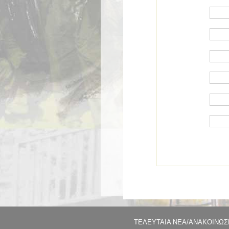
ΕΠΆΓΓΕΛΜΑ *
ΤΗΛΈΦΩΝΟ *
ΚΙΝΗΤΌ *
ΑΦΜ *
Δ.Ο.Υ. *
EMAIL *
* ΥΠ
ΤΕΛΕΥΤΑΙΑ ΝΕΑ/ΑΝΑΚΟΙΝΩΣ